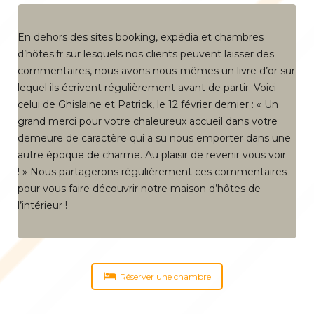
En dehors des sites booking, expédia et chambres
d’hôtes.fr sur lesquels nos clients peuvent laisser des
commentaires, nous avons nous-mêmes un livre d’or sur
lequel ils écrivent régulièrement avant de partir. Voici
celui de Ghislaine et Patrick, le 12 février dernier : « Un
grand merci pour votre chaleureux accueil dans votre
demeure de caractère qui a su nous emporter dans une
autre époque de charme. Au plaisir de revenir vous voir
! » Nous partagerons régulièrement ces commentaires
pour vous faire découvrir notre maison d’hôtes de
l’intérieur !
Réserver une chambre