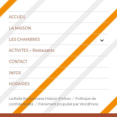
ACCUEIL
LA MAISON
ouvrir
LES CHAMBRES
le
sous-
menu
ACTIVITES – Restaurants
CONTACT
INFOS
HORAIRES
La Belle Boulonnaise Maison d'hôtes
Politique de
confidentialité
Fièrement propulsé par WordPress