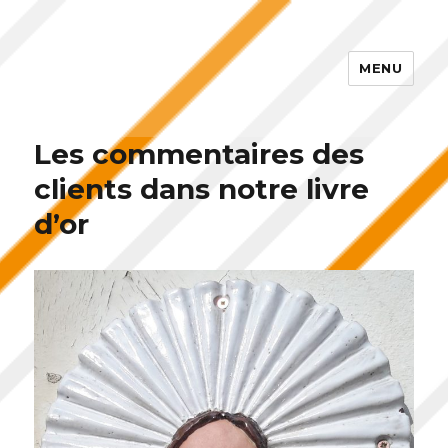
MENU
La Belle Boulonnaise Maison
d'hôtes
Les commentaires des
clients dans notre livre
d’or